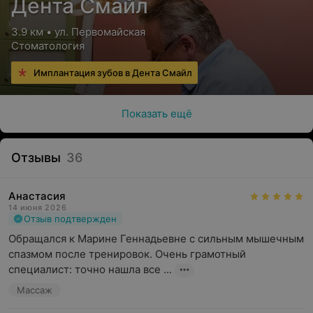
Дента Смайл
3.9 км • ул. Первомайская
Стоматология
Имплантация зубов в Дента Смайл
Показать ещё
Отзывы
36
Анастасия
14 июня 2026
Отзыв подтвержден
Обращался к Марине Геннадьевне с сильным мышечным 
спазмом после тренировок. Очень грамотный 
специалист: точно нашла все ...
Массаж